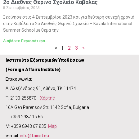
2ο Διεθνές Θερινό Σχολείο Καβάλας
5 Σεπτεμβρίου, 2023
Ξεκίνησε στις 4 Σεπτεμβρίου 2023 και για δεύτερη συνεχή χρονιά
στην Καβάλα το 2ο Διεθνές Θερινό Σχολείο – Kavala International
Summer School με θέμα την
Διαβάστε Περισσότερα...
«
1
2
3
»
Ινστιτούτο Εξωτερικών Υποθέσεων
(
Foreign Affairs Institute)
Επικοινωνία:
Λ. Αλεξάνδρας 91, Αθήνα, ΤΚ 11474
Τ: 2130-255870
Χάρτης
16A Gen Parensov Str. 1142 Sofia, Bulgaria
T: +359 2987 15 66
M: +359 8943 67 835
Map
e-mail:
info@fainst.eu