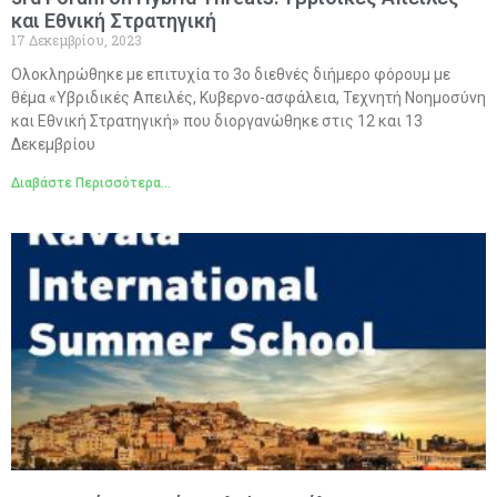
και Εθνική Στρατηγική
17 Δεκεμβρίου, 2023
Ολοκληρώθηκε με επιτυχία το 3ο διεθνές διήμερο φόρουμ με
θέμα «Υβριδικές Απειλές, Κυβερνο-ασφάλεια, Τεχνητή Νοημοσύνη
και Εθνική Στρατηγική» που διοργανώθηκε στις 12 και 13
Δεκεμβρίου
Διαβάστε Περισσότερα...