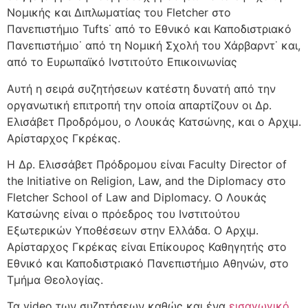
Νομικής και Διπλωματίας του Fletcher στο
Πανεπιστήμιο Tufts˙ από το Εθνικό και Καποδιστριακό
Πανεπιστήμιο˙ από τη Νομική Σχολή του Χάρβαρντ˙ και,
από το Ευρωπαϊκό Ινστιτούτο Επικοινωνίας
Αυτή η σειρά συζητήσεων κατέστη δυνατή από την
οργανωτική επιτροπή την οποία απαρτίζουν οι Δρ.
Ελισάβετ Προδρόμου, ο Λουκάς Κατσώνης, και ο Αρχιμ.
Αρίσταρχος Γκρέκας.
Η Δρ. Ελισσάβετ Πρόδρομου είναι Faculty Director of
the Initiative on Religion, Law, and the Diplomacy στο
Fletcher School of Law and Diplomacy. Ο Λουκάς
Κατσώνης είναι ο πρόεδρος του Ινστιτούτου
Εξωτερικών Υποθέσεων στην Ελλάδα. Ο Αρχιμ.
Αρίσταρχος Γκρέκας είναι Επίκουρος Καθηγητής στο
Εθνικό και Καποδιστριακό Πανεπιστήμιο Αθηνών, στο
Τμήμα Θεολογίας.
Τα video των συζητήσεων καθώς και ένα
εισαγωγικό