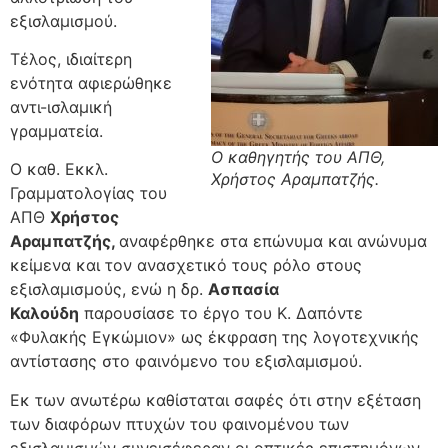
εξισλαμισμού.
Τέλος, ιδιαίτερη
ενότητα αφιερώθηκε
αντι-ισλαμική
γραμματεία.
Ο καθηγητής του ΑΠΘ,
Ο καθ. Εκκλ.
Χρήστος Αραμπατζής.
Γραμματολογίας του
ΑΠΘ
Χρήστος
Αραμπατζής,
αναφέρθηκε στα επώνυμα και ανώνυμα
κείμενα και τον ανασχετικό τους ρόλο στους
εξισλαμισμούς, ενώ η δρ.
Ασπασία
Καλούδη
παρουσίασε το έργο του Κ. Δαπόντε
«Φυλακής Εγκώμιον» ως έκφραση της λογοτεχνικής
αντίστασης στο φαινόμενο του εξισλαμισμού.
Εκ των ανωτέρω καθίσταται σαφές ότι στην εξέταση
των διαφόρων πτυχών του φαινομένου των
εξισλαμισμών συνεισέφεραν οι οπτικές επιστημόνων