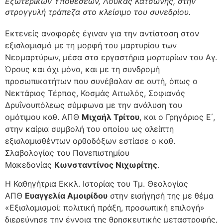
Εξωτερικών Υποθέσεων, Λουκάς Κατσώνης, στην
στρογγυλή τράπεζα στο κλείσιμο του συνεδρίου.
Εκτενείς αναφορές έγιναν για την αντίσταση στον
εξισλαμισμό με τη μορφή του μαρτυρίου των
Νεομαρτύρων, μέσα στα εργαστήρια μαρτυρίων του Αγ.
Όρους και όχι μόνο, και με τη συνδρομή
προσωπικοτήτων που συνέβαλαν σε αυτή, όπως ο
Νεκτάριος Τέρπος, Κοσμάς Αιτωλός, Σοφιανός
Δρυΐνουπόλεως σύμφωνα με την ανάλυση του
ομότιμου καθ. ΑΠΘ
Μιχαήλ Τρίτου
, και ο Γρηγόριος Ε΄,
στην καίρια συμβολή του οποίου ως αλείπτη
εξισλαμισθέντων ορθοδόξων εστίασε ο καθ.
Σλαβολογίας του Πανεπιστημίου
Μακεδονίας
Κωνσταντίνος Νιχωρίτης
.
Η Καθηγήτρια Εκκλ. Ιστορίας του Τμ. Θεολογίας
ΑΠΘ
Ευαγγελία Αμοιρίδου
στην εισήγησή της με θέμα
«Εξισλαμισμοί: πολιτική πράξη, προσωπική επιλογή»
διερεύνησε την έννοια της θρησκευτικής μεταστροφής,