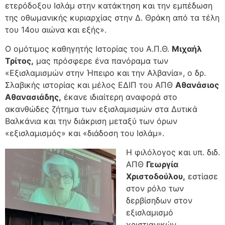
ετερόδοξου Ισλάμ στην κατάκτηση και την εμπέδωση
της οθωμανικής κυριαρχίας στην Δ. Θράκη από τα τέλη
του 14ου αιώνα και εξής».
Ο ομότιμος καθηγητής Ιστορίας του Α.Π.Θ.
Μιχαήλ
Τρίτος,
μας πρόσφερε ένα πανόραμα των
«Εξισλαμισμών στην Ήπειρο και την Αλβανία», ο δρ.
Σλαβικής ιστορίας και μέλος ΕΔΙΠ του ΑΠΘ
Αθανάσιος
Αθανασιάδης,
έκανε ιδιαίτερη αναφορά στο
ακανθώδες ζήτημα των εξισλαμισμών στα Δυτικά
Βαλκάνια και την διάκριση μεταξύ των όρων
«εξισλαμισμός» και «διάδοση του Ισλάμ».
Η φιλόλογος και υπ. διδ.
ΑΠΘ
Γεωργία
Χριστοδούλου,
εστίασε
στον ρόλο των
δερβίσηδων στον
εξισλαμισμό
χριστιανικών